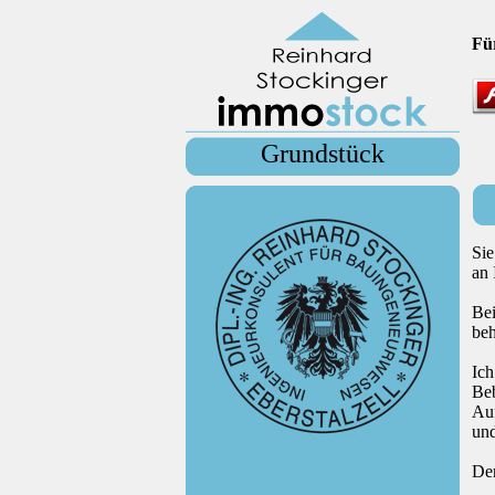
Für
Grundstück
Sie
an 
Be
beh
Ich
Be
Auf
und
Der