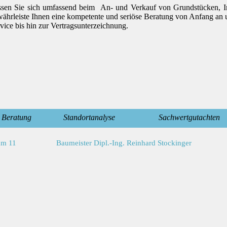
ssen Sie sich umfassend beim
An- und Verkauf von Grundstücken, Im
ährleiste Ihnen eine kompetente und seriöse Beratung von Anfang an 
vice bis hin zur Vertragsunterzeichnung.
Beratung
Standortanalyse
Sachwertgutachten
am 11
Baumeister Dipl.-Ing. Reinhard Stockinger