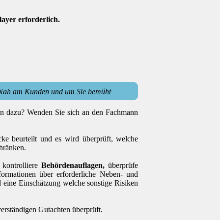
layer erforderlich.
Nah am Kunden und um Sie bemüht
gen dazu? Wenden Sie sich an den Fachmann
cke
beurteilt und es wird überprüft, welche
hränken.
kontrolliere
Behördenauflagen,
überprüfe
formationen über erforderliche Neben- und
 eine Einschätzung welche sonstige Risiken
verständigen Gutachten überprüft.